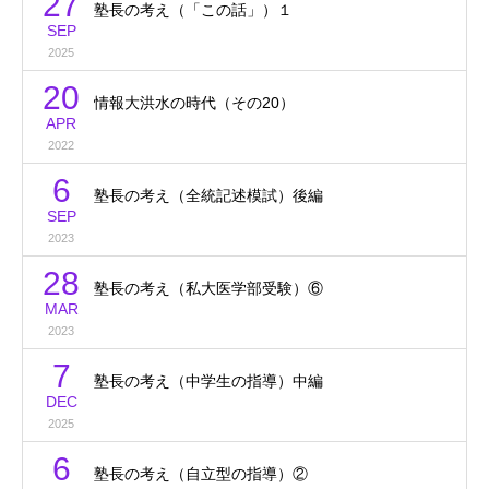
27
塾長の考え（「この話」）１
SEP
2025
20
情報大洪水の時代（その20）
APR
2022
6
塾長の考え（全統記述模試）後編
SEP
2023
28
塾長の考え（私大医学部受験）⑥
MAR
2023
7
塾長の考え（中学生の指導）中編
DEC
2025
6
塾長の考え（自立型の指導）②