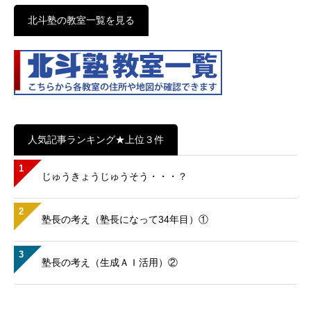
北斗塾の教室一覧を見る
人気記事ランキング★上位３件
1
じゅうきょうじゅうそう・・・？
2
塾長の考え（塾長になって34年目）①
3
塾長の考え（生成ＡＩ活用）②