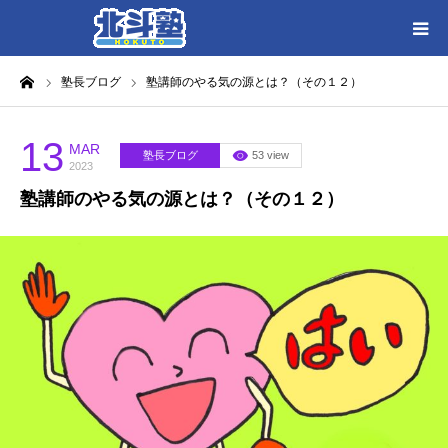
ーム
塾長ブログ
塾講師のやる気の源とは？（その１２）
HOME
各教室別に記事を見る
13
MAR
塾長ブログ
53 view
2023
塾講師のやる気の源とは？（その１２）
北斗塾／教室一覧
お問い合わせ