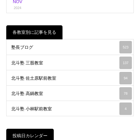
NOV
2024
各教室別に記事を見る
塾長ブログ
523
北斗塾 三股教室
137
北斗塾 佐土原駅前教室
94
北斗塾 高鍋教室
78
北斗塾 小林駅前教室
4
投稿日カレンダー