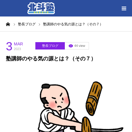
ーム
塾長ブログ
塾講師のやる気の源とは？（その７）
HOME
各教室別に記事を見る
3
MAR
塾長ブログ
44 view
2023
塾講師のやる気の源とは？（その７）
北斗塾／教室一覧
お問い合わせ