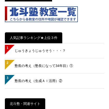
人気記事ランキング★上位３件
1
じゅうきょうじゅうそう・・・？
2
塾長の考え（塾長になって34年目）①
3
塾長の考え（生成ＡＩ活用）②
北斗塾・関連サイト