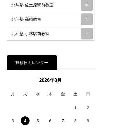
北斗塾 佐土原駅前教室
94
北斗塾 高鍋教室
78
北斗塾 小林駅前教室
4
投稿日カレンダー
2026年8月
月
火
水
木
金
土
日
1
2
3
4
5
6
7
8
9