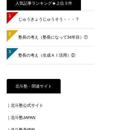
人気記事ランキング★上位３件
1
じゅうきょうじゅうそう・・・？
2
塾長の考え（塾長になって34年目）①
3
塾長の考え（生成ＡＩ活用）②
北斗塾・関連サイト
｜北斗塾公式サイト
｜北斗塾JAPAN
｜北斗塾予備校