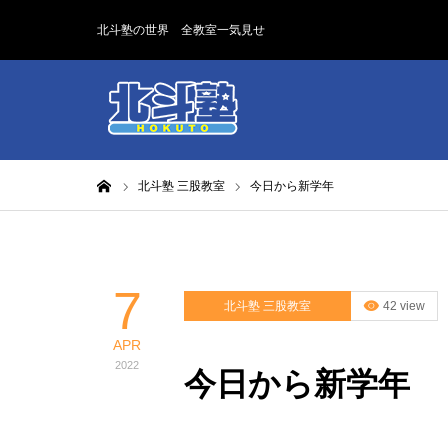
北斗塾の世界 全教室一気見せ
ホーム
北斗塾 三股教室
今日から新学年
7
北斗塾 三股教室
42 view
APR
2022
今日から新学年