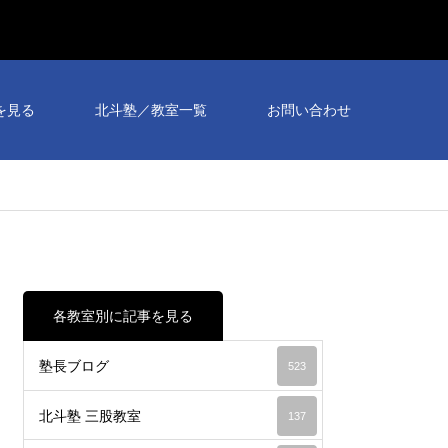
を見る
北斗塾／教室一覧
お問い合わせ
各教室別に記事を見る
塾長ブログ
523
北斗塾 三股教室
137