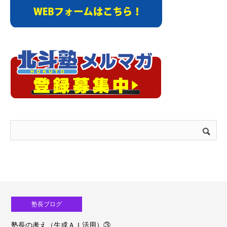
塾長ブログ
塾長の考え（生成ＡＩ活用）③