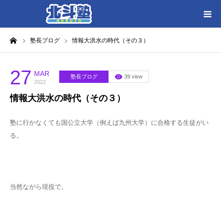
ーム
塾長ブログ
情報大洪水の時代（その３）
HOME
各教室別に記事を見る
27
MAR
塾長ブログ
39 view
2022
情報大洪水の時代（その３）
北斗塾／教室一覧
塾に行かなくても国公立大学（例えば九州大学）に合格する生徒がい
お問い合わせ
る。
当然ながら現役で。