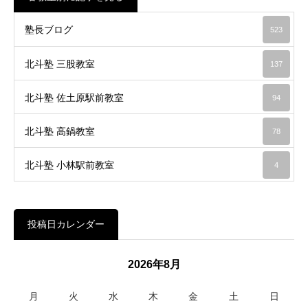
塾長ブログ
523
北斗塾 三股教室
137
北斗塾 佐土原駅前教室
94
北斗塾 高鍋教室
78
北斗塾 小林駅前教室
4
投稿日カレンダー
2026年8月
月
火
水
木
金
土
日